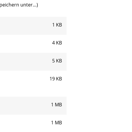
 speichern unter…)
1 KB
4 KB
5 KB
19 KB
1 MB
1 MB