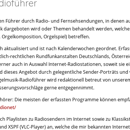
ioführer
inen Führer durch Radio- und Fernsehsendungen, in denen au
 dargeboten wird oder Themen behandelt werden, welche 
, Orgelkomposition, Orgelspiel) betreffen.
h aktualisiert und ist nach Kalenderwochen geordnet. Erfa
ich-rechtlichen Rundfunkanstalten Deutschlands, Österrei
erner auch in Auswahl Internet-Radiostationen, soweit sie
rd dieses Angebot durch gelegentliche Sender-Porträts und 
lmusik-Radioführer wird redaktionell betreut von unserem M
esserungsvorschläge gerne entgegennimmt.
diohörer: Die meisten der erfassten Programme können emp
adionet/
 ich Playlisten zu Radiosendern im Internet sowie zu Klassi
d XSPF (VLC-Player) an, welche die mir bekannten Interne