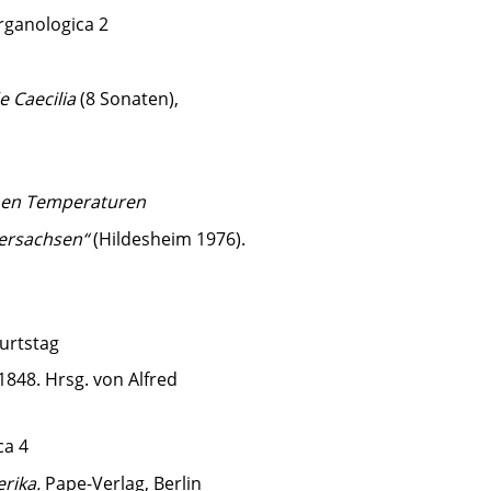
Organologica 2
 Caecilia
(8 Sonaten),
nen Temperaturen
dersachsen“
(Hildesheim 1976).
urtstag
848. Hrsg. von Alfred
ca 4
rika.
Pape-Verlag, Berlin