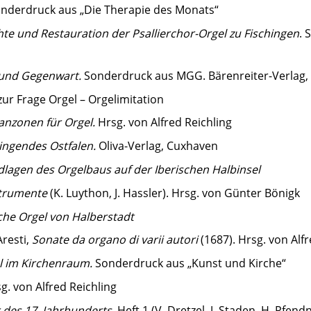
nderdruck aus „Die Therapie des Monats“
te und Restauration der Psallierchor-Orgel zu Fischingen
. 
 und Gegenwart.
Sonderdruck aus MGG. Bärenreiter-Verlag, 
zur Frage Orgel – Orgelimitation
anzonen für Orgel.
Hrsg. von Alfred Reichling
ingendes Ostfalen.
Oliva-Verlag, Cuxhaven
lagen des Orgelbaus auf der Iberischen Halbinsel
strumente
(K. Luython, J. Hassler). Hrsg. von Günter ­Bönigk
che Orgel von Halberstadt
Aresti,
Sonate da organo di varii autori
(1687). Hrsg. von ­Alf
l im Kirchenraum.
Sonderdruck aus „Kunst und Kirche“
g. von Alfred Reichling
 des 17. Jahrhunderts,
Heft 1 (V. Dretzel, J. Staden, H. Pfend