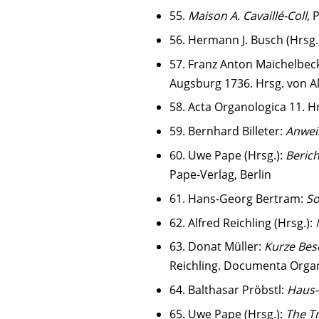
55.
Maison A. Cavaillé-Coll,
P
56. Hermann J. Busch (Hrsg.
57. Franz Anton Maichelbec
Augsburg 1736. Hrsg. von Al
58. Acta Organologica 11. Hr
59. Bernhard Billeter:
Anwei
60. Uwe Pape (Hrsg.):
Beric
Pape-Verlag, Berlin
61. Hans-Georg Bertram:
So
62. Alfred Reichling (Hrsg.):
63. Donat Müller:
Kurze Bes
Reichling. Documenta Orga
64. Balthasar Pröbstl:
Haus-
65. Uwe Pape (Hrsg.):
The Tr