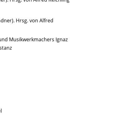
endner). Hrsg. von Alfred
und Musikwerkmachers Ignaz
stanz
l