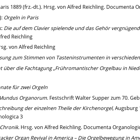
aris 1889 (frz.-dt.). Hrsg. von Alfred Reichling. Documenta 
):
Orgeln in Paris
k:
Die auf dem Clavier spielende und das Gehör vergnügende
fred Reichling
sg. von Alfred Reichling
sung zum Stimmen von Tasteninstrumenten in verschiede
ht über die Fachtagung „Frühromantischer Orgelbau in Nie
nate für zwei Orgeln
Mundus Organorum.
Festschrift Walter Supper zum 70. Geb
chreibung der einzelnen Theile der Kirchenorgel,
Augsburg 1
nologica 3
Chronik.
Hrsg. von Alfred Reichling. Documenta Organologi
acker Organ Revival in America – Die Orgelbewegung in Ame