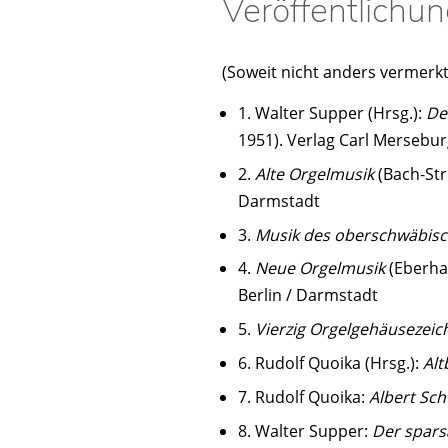
Veröffentlichu
(Soweit nicht anders vermerkt
1. Walter Supper (Hrsg.):
De
1951). Verlag Carl Mersebur
2.
Alte Orgelmusik
(Bach-Str
Darmstadt
3.
Musik des oberschwäbis
4.
Neue Orgelmusik
(Eberhar
Berlin / Darmstadt
5.
Vierzig Orgelgehäusezeich
6. Rudolf Quoika (Hrsg.):
Alt
7. Rudolf Quoika:
Albert Sc
8. Walter Supper:
Der spars