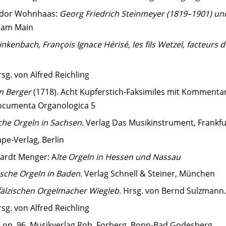
eodor Wohnhaas:
Georg Friedrich Steinmeyer (1819–1901) un
t am Main
inkenbach, François Ignace Hérisé, les fils Wetzel, facteurs d
sg. von Alfred Reichling
n Berger
(1718). Acht Kupferstich-Faksimiles mit Kommenta
cumenta Organologica 5
che Orgeln in Sachsen.
Verlag Das Musikinstrument, Frankf
ape-Verlag, Berlin
hardt Menger: A
lte Orgeln in Hessen und Nassau
ische Orgeln in Baden.
Verlag Schnell & Steiner, München
älzischen Orgelmacher Wiegleb.
Hrsg. von Bernd Sulzmann
sg. von Alfred Reichling
,
op. 96. Musikverlag Rob. Forberg, Bonn-Bad Godesberg