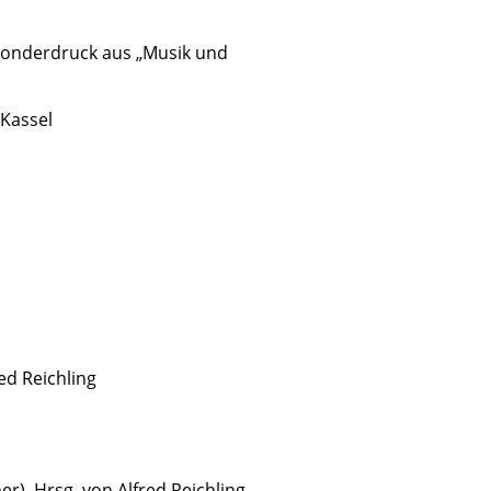
Sonderdruck aus „Musik und
Kassel
red Reichling
ner). Hrsg. von Alfred Reichling