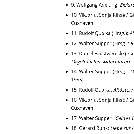
9. Wolfgang Adelung:
Elektr
10. Viktor u. Sonja Rihsé /
Cuxhaven
11. Rudolf Quoika (Hrsg.):
Al
12. Walter Supper (Hrsg.):
R
13. Daniel Brustwerckle (Ps
Orgelmacher widerfahren
14. Walter Supper (Hrsg.):
O
1955)
15. Rudolf Quoika:
Altöster
16. Viktor u. Sonja Rihsé /
Cuxhaven
17. Walter Supper:
Kleines O
18. Gerard Bunk:
Liebe zur 