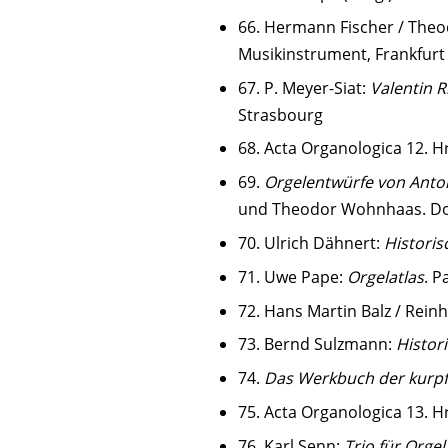
66. Hermann Fischer / Th
Musikinstrument, Frankfur
67. P. Meyer-Siat:
Valentin R
Strasbourg
68. Acta Organologica 12. Hr
69.
Orgelentwürfe von Anto
und Theodor Wohnhaas. Do
70. Ulrich Dähnert:
Historis
71. Uwe Pape:
Orgelatlas
. P
72. Hans Martin Balz / Rein
73. Bernd Sulzmann:
Histor
74.
Das Werkbuch der kurpf
75. Acta Organologica 13. Hr
76. Karl Senn:
Trio für Orgel