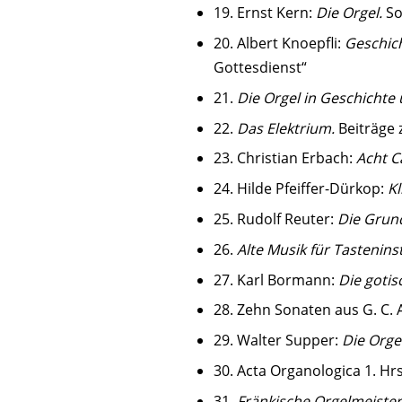
19. Ernst Kern:
Die Orgel.
So
20. Albert Knoepfli:
Geschich
Gottesdienst“
21.
Die Orgel in Geschichte
22.
Das Elektrium.
Beiträge 
23. Christian Erbach:
Acht C
24. Hilde Pfeiffer-Dürkop:
Kl
25. Rudolf Reuter:
Die Grund
26.
Alte Musik für Tastenin
27. Karl Bormann:
Die gotis
28. Zehn Sonaten aus G. C. 
29. Walter Supper:
Die Orge
30. Acta Organologica 1. Hrs
31.
Fränkische Orgelmeister