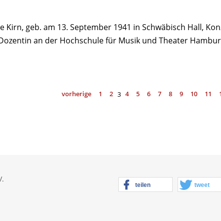
se Kirn, geb. am 13. September 1941 in Schwäbisch Hall, Ko
Dozentin an der Hochschule für Musik und Theater Hambur
vorherige
1
2
4
5
6
7
8
9
10
11
3
V.
teilen
tweet